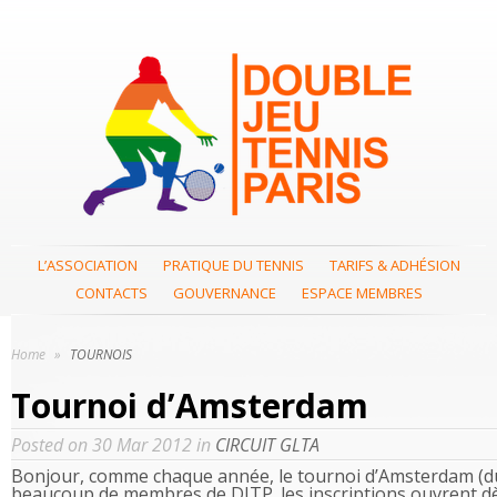
L’ASSOCIATION
PRATIQUE DU TENNIS
TARIFS & ADHÉSION
CONTACTS
GOUVERNANCE
ESPACE MEMBRES
Home
»
TOURNOIS
Tournoi d’Amsterdam
Posted on 30 Mar 2012 in
CIRCUIT GLTA
Bonjour, comme chaque année, le tournoi d’Amsterdam (du 
beaucoup de membres de DJTP. les inscriptions ouvrent dès